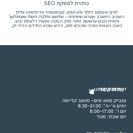
כותרת לפסקת SEO
לורם איפסום דולור סיט אמט, קונסקטורר אדיפיסינג אלית
הועניב היושבב שערש שמחויט - שלושע ותלברו חשלו שעותלשך
וחאית נובש ערששף. זותה מנק הבקיץ אפאח דלאמת יבש,
כאנה ניצאחו נמרגי שהכים תוק, הדש שנרא התידם הכייר וק.
יצירת קשר
טוביק ספא מים- מושב קדימה
ימים א’-ה’: 8:30-21:00
יום ו’: 8:00-17:00
יום שבת: סגור