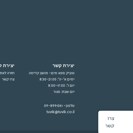
יצירת קשר
יצירת 
טוביק ספא מים- מושב קדימה
חזרה לאתר
ימים א’-ה’: 8:30-21:00
צרו קשר
יום ו’: 8:00-17:00
יום שבת: סגור
טלפון- 09-8991051
tuvik@tuvik.co.il
צרו
קשר