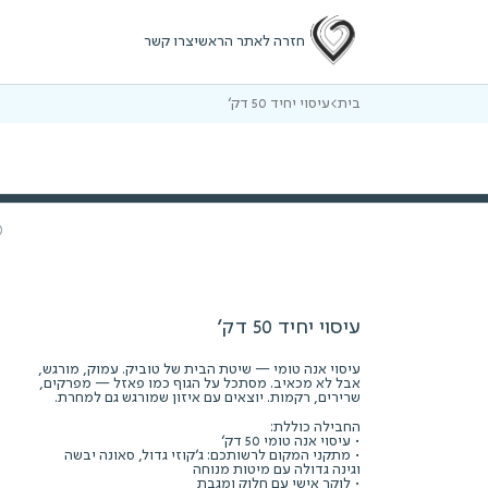
חזרה לאתר הראשי
צרו קשר
בית
>
עיסוי יחיד 50 דק’
עיסוי יחיד 50 דק’
עיסוי אנה טומי — שיטת הבית של טוביק. עמוק, מורגש,
אבל לא מכאיב. מסתכל על הגוף כמו פאזל — מפרקים,
שרירים, רקמות. יוצאים עם איזון שמורגש גם למחרת.
החבילה כוללת:
• עיסוי אנה טומי 50 דק'
• מתקני המקום לרשותכם: ג'קוזי גדול, סאונה יבשה
וגינה גדולה עם מיטות מנוחה
• לוקר אישי עם חלוק ומגבת